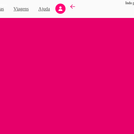
Indo 
Novo
as
Viagens
Ajuda