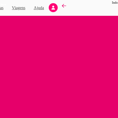
Indo
Novo
as
Viagens
Ajuda