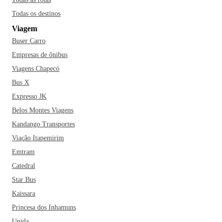
Todas os destinos
Viagem
Buser Carro
Empresas de ônibus
Viagens Chapecó
Bus X
Expresso JK
Belos Montes Viagens
Kandango Transportes
Viação Itapemirim
Emtram
Catedral
Star Bus
Kaissara
Princesa dos Inhamuns
Unida