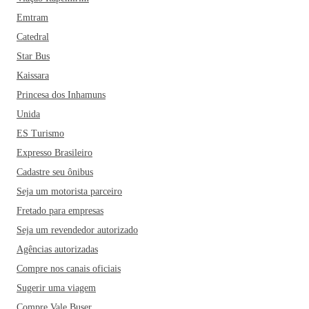
Emtram
Catedral
Star Bus
Kaissara
Princesa dos Inhamuns
Unida
ES Turismo
Expresso Brasileiro
Cadastre seu ônibus
Seja um motorista parceiro
Fretado para empresas
Seja um revendedor autorizado
Agências autorizadas
Compre nos canais oficiais
Sugerir uma viagem
Compre Vale Buser