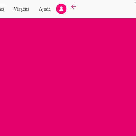
Novo
as
Viagens
Ajuda