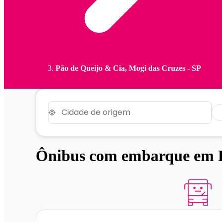
Pão de Queijo & Cia, Mogi das Cruzes - SP
Ônibus com embarque em P