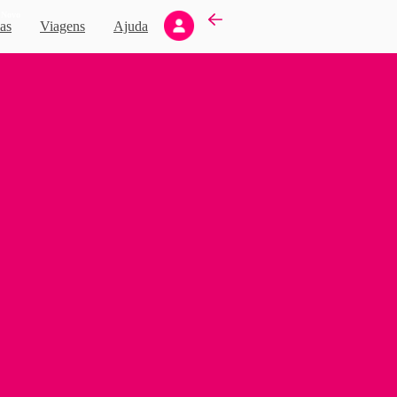
Novo
as
Viagens
Ajuda