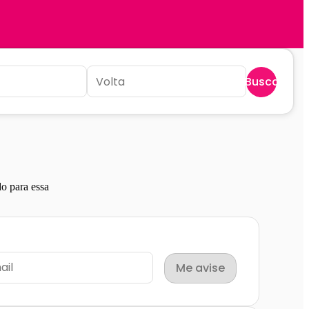
Buscar
o para essa
Me avise