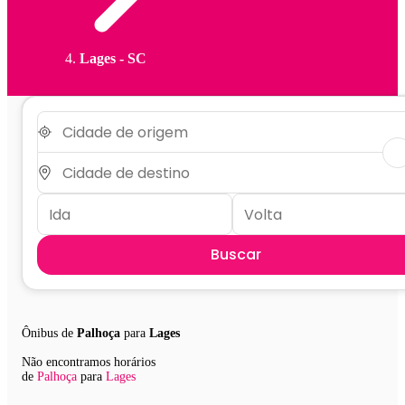
Lages - SC
Buscar
Ônibus de
Palhoça
para
Lages
Não encontramos horários
de
Palhoça
para
Lages