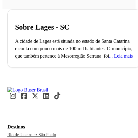
Sobre Lages - SC
A cidade de Lages está situada no estado de Santa Catarina
e conta com pouco mais de 100 mil habitantes. O município,
que também pertence à Mesorregião Serrana, foi fundado no
Leia mais
ano de 1766 e dá nome à Região Metropolitana de Lajes.
Lages é famosa pela realização da Festa Nacional do Pinhão
e também por sediar a Universidade Estadual de Santa
Catarina e a Universidade do Planalto Catarinense .
Lages é um destino turístico sossegado e ideal para quem
busca conforto e economia nas férias. A cidade conta com
várias opções para lazer como, por exemplo, a Catedral
Nossa Senhora dos Prazeres, o Parque Jonas Ramos, o Salto
Destinos
Caveiras, o Morro da Cruz e o Museu Histórico Thiago de
Rio de Janeiro ➝ São Paulo
Castro. É possível encontrar em Lages, também,