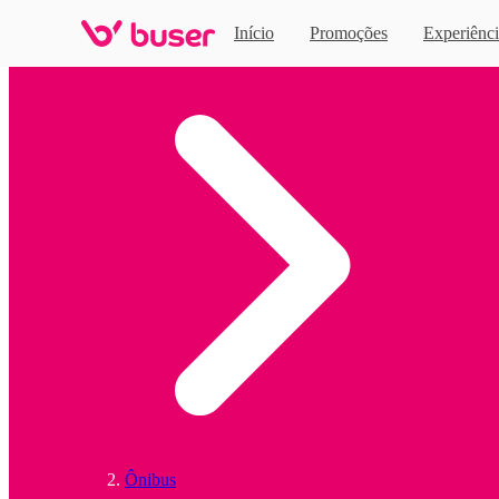
Início
Promoções
Experiênci
Home
Ônibus