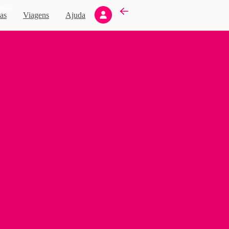
Novo
as
Viagens
Ajuda