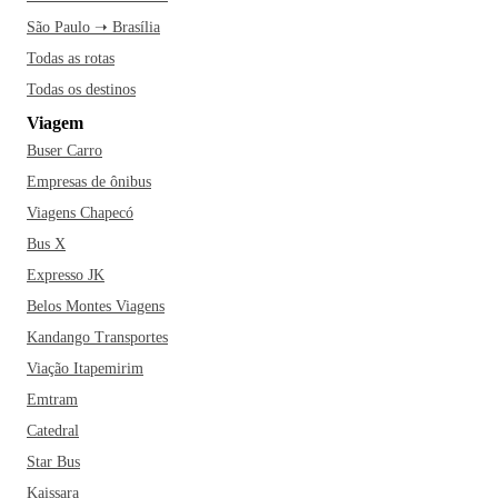
Avenida Paulista e sinta a energia cultural dos artistas de rua
São Paulo ➝ Brasília
e musicistas. Faça uma pausa no Parque Ibirapuera e
Todas as rotas
aproveite para relaxar enquanto observa os visitantes de
Todas os destinos
todas as partes do mundo. Curta São Paulo ao máximo e
Viagem
viva tudo que a cidade tem para oferecer!
Buser Carro
Empresas de ônibus
Viagens Chapecó
Bus X
Expresso JK
Belos Montes Viagens
Kandango Transportes
Viação Itapemirim
Emtram
Catedral
Star Bus
Kaissara