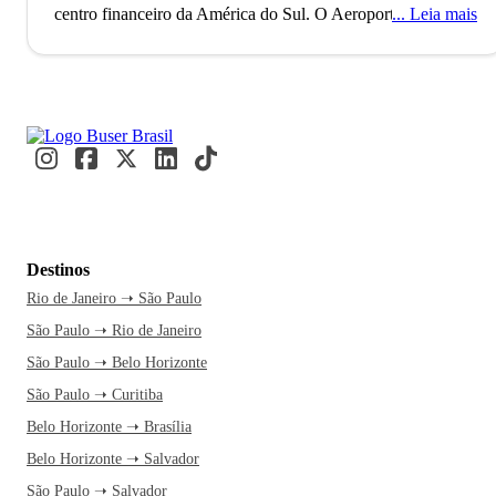
centro financeiro da América do Sul.
O Aeroporto de
Leia mais
Guarulhos, o segundo maior do Brasil, conecta São Paulo
ao mundo, refletindo seu status como uma metrópole global
alfa. Com mais de 11 milhões de habitantes, a cidade é
reconhecida como a Capital Mundial da Gastronomia, onde
eventos internacionais como a Bienal de Arte e a São Paulo
Fashion Week acontecem. Paulistanos e visitantes se
misturam nos movimentados terminais e nas ruas vibrantes,
criando um fluxo constante de cultura e inovação.
A caminho
de São Paulo, você já se imagina explorando a Avenida
Destinos
Paulista e suas atrações culturais. A cidade nunca dorme, e
Rio de Janeiro ➝ São Paulo
essa energia contagiante é motivo mais do que suficiente
São Paulo ➝ Rio de Janeiro
para embarcar agora. Uma passagem de ônibus pela Buser
transforma a viagem em um momento de relaxamento, com
São Paulo ➝ Belo Horizonte
tempo livre para você planejar cada detalhe. Além disso, o
São Paulo ➝ Curitiba
atendimento 24h garante segurança e facilidade na hora de
Belo Horizonte ➝ Brasília
viajar. E quando o ônibus chega à rodoviária, a experiência
Belo Horizonte ➝ Salvador
paulistana se inicia.
No MASP, aproveite uma tarde para
São Paulo ➝ Salvador
apreciar as obras icônicas de grandes artistas. Caminhe pela