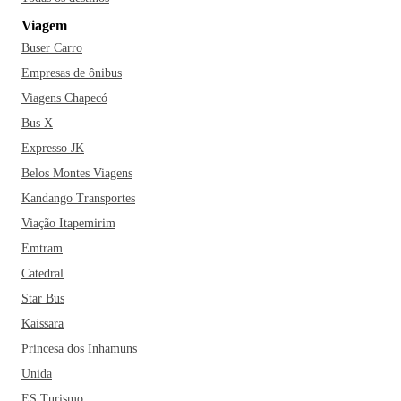
todas as partes do mundo. Curta São Paulo ao máximo e
Viagem
viva tudo que a cidade tem para oferecer!
Buser Carro
Empresas de ônibus
Viagens Chapecó
Bus X
Expresso JK
Belos Montes Viagens
Kandango Transportes
Viação Itapemirim
Emtram
Catedral
Star Bus
Kaissara
Princesa dos Inhamuns
Unida
ES Turismo