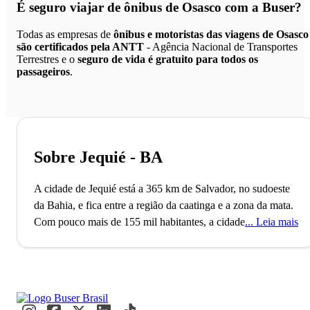
É seguro viajar de ônibus de Osasco
com a Buser?
Todas as empresas de
ônibus e motoristas das viagens de Osasco
são certificados pela ANTT
- Agência Nacional de Transportes
Terrestres e o
seguro de vida é gratuito para todos os
passageiros
.
Sobre Jequié - BA
A cidade de Jequié está a 365 km de Salvador, no sudoeste
da Bahia, e fica entre a região da caatinga e a zona da mata.
Com pouco mais de 155 mil habitantes, a cidade é também
Leia mais
conhecida como a "Chicago Baiana". Isso porque em 1914,
Jequié passou por uma terrível enchente, em que parte da
cidade ficou destruída, tendo que recomeçar quase do zero.
A referência a Chicago se deu pois a cidade norte-americana
também havia sido devastada há alguns anos atrás, em 1871,