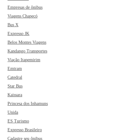
Um inusitado fato também marca a história da cidade. Em
Empresas de ônibus
1911, o então presidente da Assembleia Legislativa do
Viagens Chapecó
Estado, Aurélio Rodrigues Viana, decretou a mudança da
Bus X
Bahia de Salvador para Jequié. O ato enfureceu o Governo
Expresso JK
Federal, que reagiu bombardeando Salvador, ocasionando
Belos Montes Viagens
em um incêndio à biblioteca pública de Salvador e forçando
Kandango Transportes
a renúncia de Viana.
Viação Itapemirim
Emtram
Catedral
Star Bus
Kaissara
Princesa dos Inhamuns
Unida
ES Turismo
Expresso Brasileiro
Cadastre seu ônibus