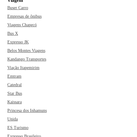
Viagem
Buser Carro
Empresas de ônibus
Viagens Chapecó
Bus X
Expresso JK
Belos Montes Viagens
Kandango Transportes
Viação Itapemirim
Emtram
Catedral
Star Bus
Kaissara
Princesa dos Inhamuns
Unida
ES Turismo
Expresso Brasileiro