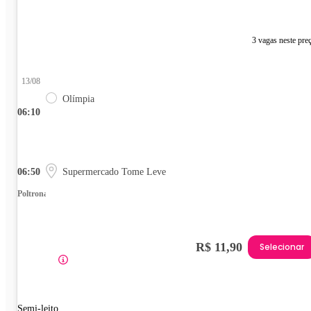
3 vagas neste pre
13/08
Olímpia
06:10
06:50
Supermercado Tome Leve
Poltrona
R$ 11,90
Selecionar
Semi-leito