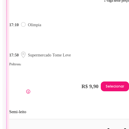
1 vaga neste preço
17:10
Olímpia
17:50
Supermercado Tome Leve
Poltrona
R$ 9,90
Selecionar
Semi-leito