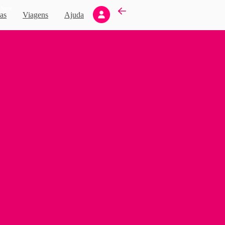
Novo
as
Viagens
Ajuda