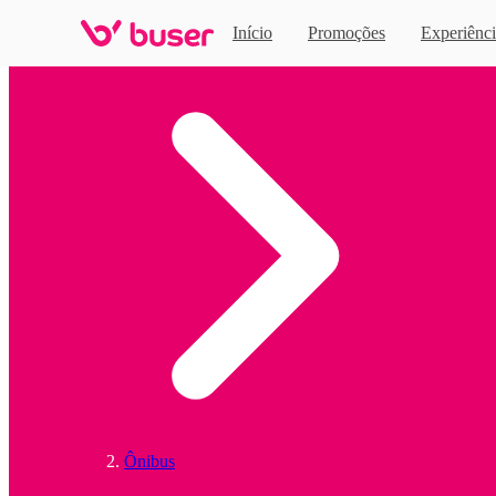
Início
Promoções
Experiênci
Home
Ônibus