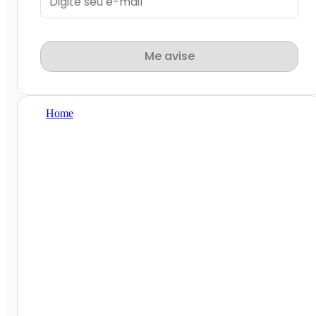
Me avise
Home