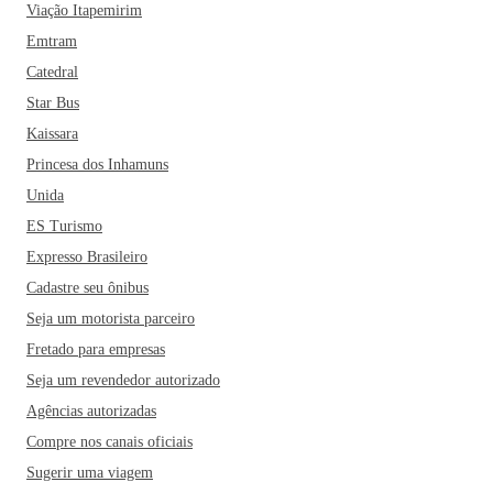
Viação Itapemirim
Emtram
Catedral
Star Bus
Kaissara
Princesa dos Inhamuns
Unida
ES Turismo
Expresso Brasileiro
Cadastre seu ônibus
Seja um motorista parceiro
Fretado para empresas
Seja um revendedor autorizado
Agências autorizadas
Compre nos canais oficiais
Sugerir uma viagem