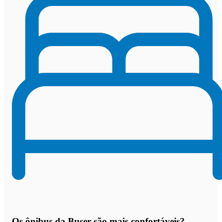
Os
ônibus da Buser são mais confortáveis
?