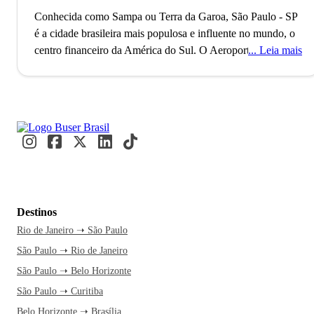
Conhecida como Sampa ou Terra da Garoa, São Paulo - SP
é a cidade brasileira mais populosa e influente no mundo, o
centro financeiro da América do Sul.
O Aeroporto de
Leia mais
Guarulhos, o segundo maior do Brasil, conecta São Paulo
ao mundo, refletindo seu status como uma metrópole global
alfa. Com mais de 11 milhões de habitantes, a cidade é
reconhecida como a Capital Mundial da Gastronomia, onde
eventos internacionais como a Bienal de Arte e a São Paulo
Fashion Week acontecem. Paulistanos e visitantes se
misturam nos movimentados terminais e nas ruas vibrantes,
criando um fluxo constante de cultura e inovação.
A caminho
de São Paulo, você já se imagina explorando a Avenida
Destinos
Paulista e suas atrações culturais. A cidade nunca dorme, e
Rio de Janeiro ➝ São Paulo
essa energia contagiante é motivo mais do que suficiente
São Paulo ➝ Rio de Janeiro
para embarcar agora. Uma passagem de ônibus pela Buser
transforma a viagem em um momento de relaxamento, com
São Paulo ➝ Belo Horizonte
tempo livre para você planejar cada detalhe. Além disso, o
São Paulo ➝ Curitiba
atendimento 24h garante segurança e facilidade na hora de
Belo Horizonte ➝ Brasília