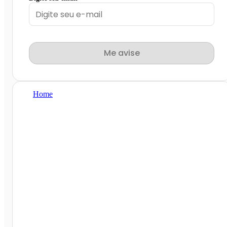
Me avise
Home