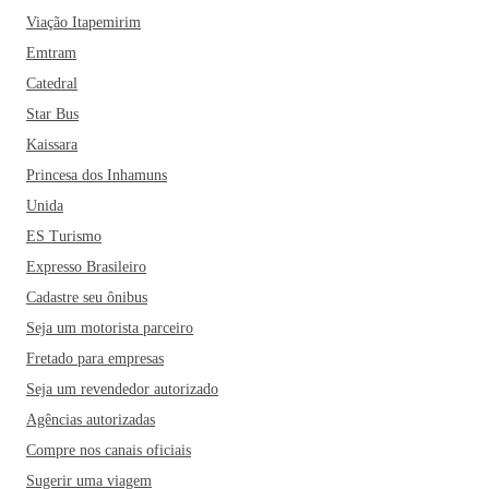
Viação Itapemirim
Emtram
Catedral
Star Bus
Kaissara
Princesa dos Inhamuns
Unida
ES Turismo
Expresso Brasileiro
Cadastre seu ônibus
Seja um motorista parceiro
Fretado para empresas
Seja um revendedor autorizado
Agências autorizadas
Compre nos canais oficiais
Sugerir uma viagem