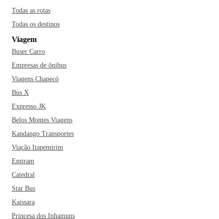
Todas as rotas
Todas os destinos
Viagem
Buser Carro
Empresas de ônibus
Viagens Chapecó
Bus X
Expresso JK
Belos Montes Viagens
Kandango Transportes
Viação Itapemirim
Emtram
Catedral
Star Bus
Kaissara
Princesa dos Inhamuns