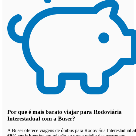
Por que
é mais barato viajar para Rodoviária
Interestadual com a Buser
?
A Buser oferece viagens de ônibus para Rodoviária Interestadual
a
60% mais baratas
em relação ao preço médio das passagens