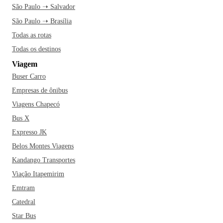
São Paulo ➝ Salvador
São Paulo ➝ Brasília
Todas as rotas
Todas os destinos
Viagem
Buser Carro
Empresas de ônibus
Viagens Chapecó
Bus X
Expresso JK
Belos Montes Viagens
Kandango Transportes
Viação Itapemirim
Emtram
Catedral
Star Bus