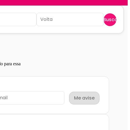
Buscar
o para essa
Me avise