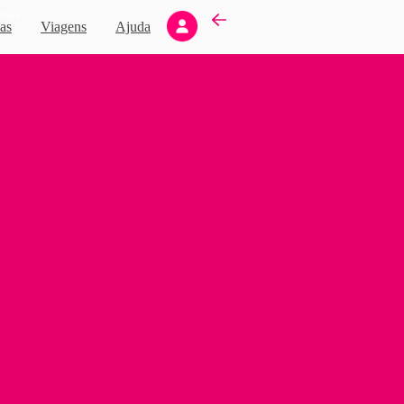
Novo
as
Viagens
Ajuda