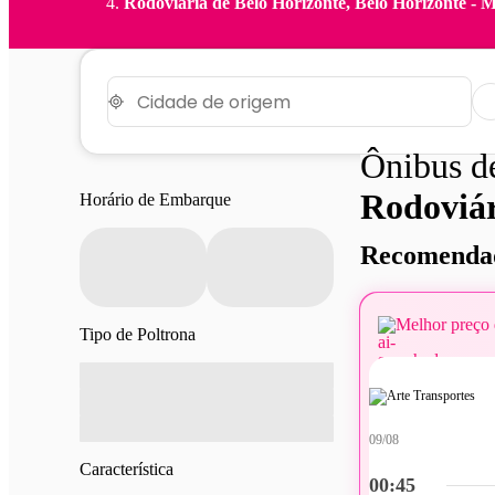
Rodoviária de Belo Horizonte, Belo Horizonte - 
Ônibus 
Rodoviár
Horário de Embarque
Recomendad
Melhor preço 
Tipo de Poltrona
09/08
Característica
00:45