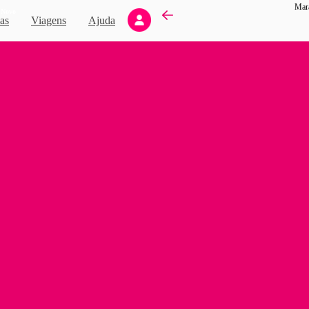
Mara
Novo
as
Viagens
Ajuda