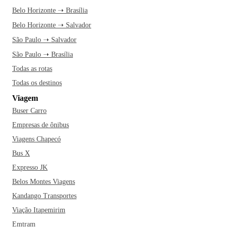
Belo Horizonte ➝ Brasília
Belo Horizonte ➝ Salvador
São Paulo ➝ Salvador
São Paulo ➝ Brasília
Todas as rotas
Todas os destinos
Viagem
Buser Carro
Empresas de ônibus
Viagens Chapecó
Bus X
Expresso JK
Belos Montes Viagens
Kandango Transportes
Viação Itapemirim
Emtram