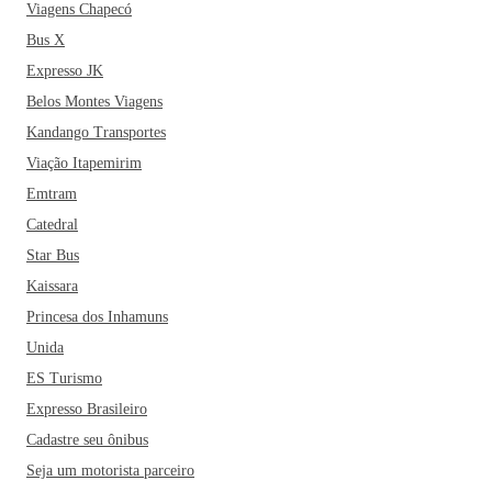
Viagens Chapecó
Bus X
Expresso JK
Belos Montes Viagens
Kandango Transportes
Viação Itapemirim
Emtram
Catedral
Star Bus
Kaissara
Princesa dos Inhamuns
Unida
ES Turismo
Expresso Brasileiro
Cadastre seu ônibus
Seja um motorista parceiro