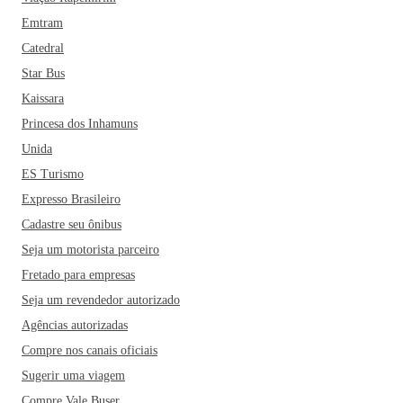
Emtram
Catedral
Star Bus
Kaissara
Princesa dos Inhamuns
Unida
ES Turismo
Expresso Brasileiro
Cadastre seu ônibus
Seja um motorista parceiro
Fretado para empresas
Seja um revendedor autorizado
Agências autorizadas
Compre nos canais oficiais
Sugerir uma viagem
Compre Vale Buser