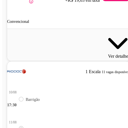
+R$ 19,63 em taxa
Convencional
Ver detalh
1 Escala
11 vagas disponíve
10/08
Barrigão
17:30
11/08