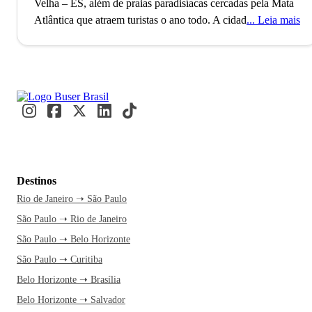
Velha – ES, além de praias paradisíacas cercadas pela Mata
Atlântica que atraem turistas o ano todo.
A cidade de Vila
Leia mais
Velha, localizada no estado do Espírito Santo, conta com
mais de 400 mil habitantes e pertence à Região
Metropolitana de Vitória. O município, que também é o 2º
mais populoso do estado, foi fundado no ano de 1535 e é
famoso por atrair milhares de turistas todos os anos para a
tradicional Festa da Penha, homenagem à padroeira Nossa
Senhora da Penha. O Festival do Chocolate também é muito
procurado e conta com a participação da adorada fábrica da
Chocolates Garoto, que foi fundada na cidade. Outra festa
Destinos
importante da região é a Jesus Vida Verão.
Vila Velha é uma
Rio de Janeiro ➝ São Paulo
das cidades mais bonitas da Região Sudeste do país. Sua
São Paulo ➝ Rio de Janeiro
beleza natural e praias paradisíacas chamam a atenção.
Cercada pela vegetação predominante da Mata Atlântica, a
São Paulo ➝ Belo Horizonte
cidade possui o segundo maior Índice de Desenvolvimento
São Paulo ➝ Curitiba
Humano do Estado. Quem vai para Vila Velha não pode
Belo Horizonte ➝ Brasília
deixar de visitar o Morro do Moreno, que oferece uma das
Belo Horizonte ➝ Salvador
mais belas vistas da viagem e onde é possível se desafiar nos