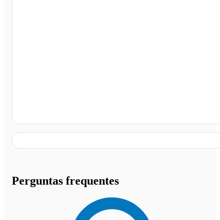
Mamonas Restaurante e Lanchonete, Santa Maria de
Itabira - MG
Perguntas frequentes