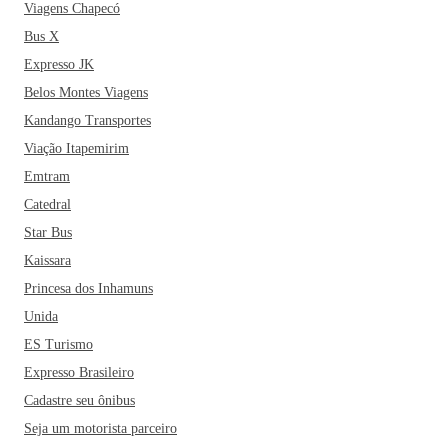
Viagens Chapecó
Bus X
Expresso JK
Belos Montes Viagens
Kandango Transportes
Viação Itapemirim
Emtram
Catedral
Star Bus
Kaissara
Princesa dos Inhamuns
Unida
ES Turismo
Expresso Brasileiro
Cadastre seu ônibus
Seja um motorista parceiro