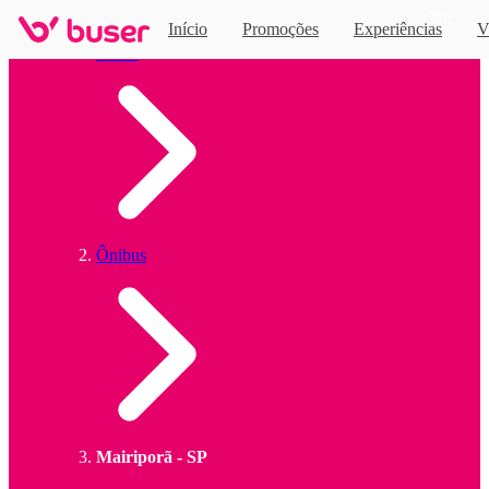
Novo
Início
Promoções
Experiências
V
Home
Ônibus
Mairiporã - SP