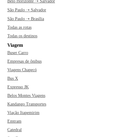
Belo Horizonte ➝ Salvador
São Paulo ➝ Salvador
São Paulo ➝ Brasília
Todas as rotas
Todas os destinos
Viagem
Buser Carro
Empresas de ônibus
Viagens Chapecó
Bus X
Expresso JK
Belos Montes Viagens
Kandango Transportes
Viação Itapemirim
Emtram
Catedral