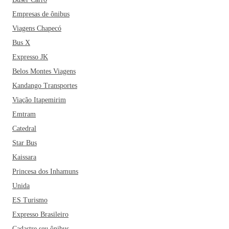
Empresas de ônibus
Viagens Chapecó
Bus X
Expresso JK
Belos Montes Viagens
Kandango Transportes
Viação Itapemirim
Emtram
Catedral
Star Bus
Kaissara
Princesa dos Inhamuns
Unida
ES Turismo
Expresso Brasileiro
Cadastre seu ônibus