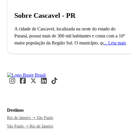
Sobre Cascavel - PR
A cidade de Cascavel, localizada na oeste do estado do
Paraná, possui mais de 300 mil habitantes e conta com a 10ª
maior população da Região Sul. O município, que também é
Leia mais
a sede da Região Metropolitana de Cascavel, foi fundado no
ano de 1951 e destaca-se como importante pólo estratégico
do Mercosul. A economia de Cascavel é influenciada pelo
setor comercial, de prestação de serviços e pela indústria.
Cascavel é, inclusive, a 3ª melhor cidade do Paraná e a 23ª
do Brasil para se fazer negócios, segundo a Revista Exame.
Famosa pelas suas vastas áreas verdes, Cascavel possui
inúmeras opções de lazer importantes como, por exemplo, a
Destinos
Casa Dirceu Rosa, uma das construções mais inusitadas do
Rio de Janeiro ➝ São Paulo
município, além do Calçadão da Avenida Brasil, repleta de
São Paulo ➝ Rio de Janeiro
cafés, sorveterias, revistarias e uma excelente feirinha de