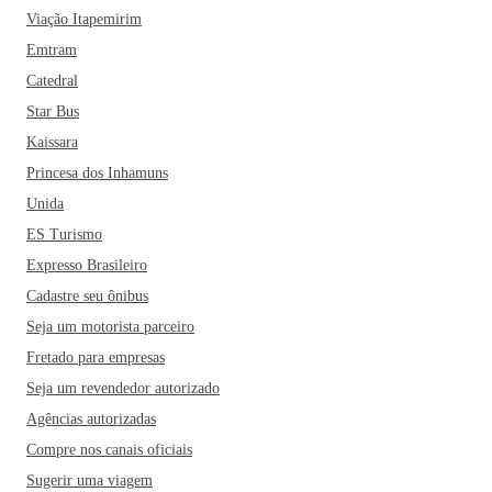
Parque Ecológico Paulo Gorski, o Zoológico Municipal de
Viação Itapemirim
Cascavel, o Teatro Municipal e a Ponte Molhada. Dentre os
Emtram
restaurantes mais famosos da cidade estão ainda a Pizzaria
Catedral
Quinta da Oliva, o Restaurante Monte Líbano e o Dom
Star Bus
Guilhermo! Cascavel é uma boa opção de destino para
Kaissara
aqueles que buscam um lugar tranquilo e sossegado para as
Princesa dos Inhamuns
férias com a família.
Unida
ES Turismo
Expresso Brasileiro
Cadastre seu ônibus
Seja um motorista parceiro
Fretado para empresas
Seja um revendedor autorizado
Agências autorizadas
Compre nos canais oficiais
Sugerir uma viagem