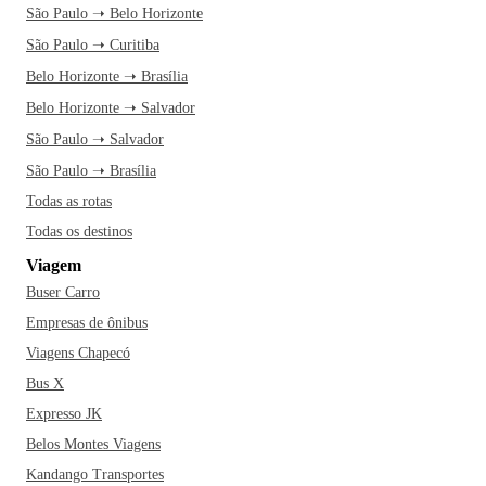
artesanato. Quem viaja para Cascavel, também não pode ir
São Paulo ➝ Belo Horizonte
embora sem experimentar as delícias da gastronomia
São Paulo ➝ Curitiba
paranaense: pinhão, boi no rolete, galinha ao molho, quirera
Belo Horizonte ➝ Brasília
com frango e pernil à pururuca. Um dos restaurantes mais
Belo Horizonte ➝ Salvador
recomendados pelos moradores da cidade é, inclusive, o
São Paulo ➝ Salvador
Martignoni Bier.
São Paulo ➝ Brasília
Cascavel possui o 6º maior Produto Interno Bruto (PIB) do
Todas as rotas
Paraná e o 90º maior do Brasil. O município, que possui um
Todas os destinos
significativo número de praças e parques públicos, é
Viagem
bastante preocupado com a preservação ambiental. Dentre
Buser Carro
os eventos mais populares realizados pela cidade estão o
Cascavel de Ouro, prova automobilística brasileira
Empresas de ônibus
considerada a principal do Brasil na categoria Turismo, a
Viagens Chapecó
Feira Agropecuária e Industrial de Cascavel (Expovel) e a
Bus X
Festa da Padroeira.
Expresso JK
Belos Montes Viagens
Se você está planejando adquirir uma passagem para viajar
Kandango Transportes
pra Cascavel, não pode deixar de inserir um passeio pelo