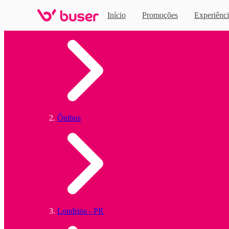
Início
Promoções
Experiênci
Home
Ônibus
Londrina - PR