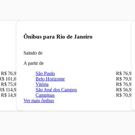
Ônibus para
Rio de Janeiro
Saindo de
A partir de
R$ 76,90
São Paulo
R$ 76,90
R$ 101,67
Belo Horizonte
R$ 79,90
R$ 75,90
Vitória
R$ 76,90
R$ 114,90
São José dos Campos
R$ 56,90
R$ 14,90
Campinas
R$ 70,90
Ver mais ônibus