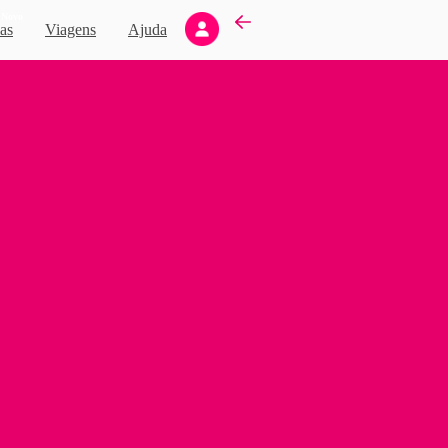
Novo
as
Viagens
Ajuda