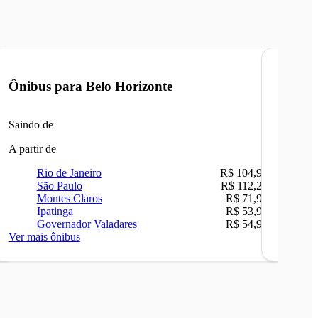
Ônibus para
Belo Horizonte
Ônibu
Saindo de
Saindo 
A partir de
A partir 
Rio de Janeiro
R$ 104,90
Ri
São Paulo
R$ 112,26
Be
Montes Claros
R$ 71,90
Sã
Ipatinga
R$ 53,90
Ip
Governador Valadares
R$ 54,90
Ca
Ver mais ônibus
Ver mais