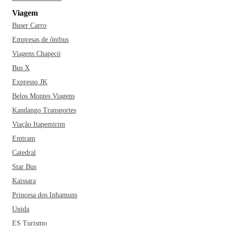
todas as partes do mundo. Curta São Paulo ao máximo e
Viagem
viva tudo que a cidade tem para oferecer!
Buser Carro
Empresas de ônibus
Viagens Chapecó
Bus X
Expresso JK
Belos Montes Viagens
Kandango Transportes
Viação Itapemirim
Emtram
Catedral
Star Bus
Kaissara
Princesa dos Inhamuns
Unida
ES Turismo