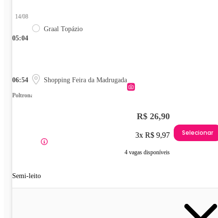
14/08
Graal Topázio
05:04
06:54
Shopping Feira da Madrugada
Poltrona
R$ 26,90
Selecionar
3x R$ 9,97
4 vagas disponíveis
Semi-leito