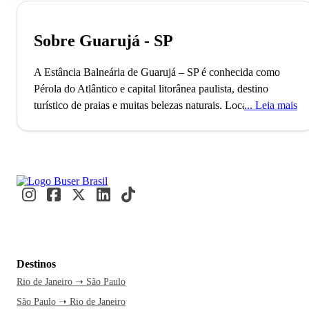
Sobre Guarujá - SP
A Estância Balneária de Guarujá – SP é conhecida como
Pérola do Atlântico e capital litorânea paulista, destino
turístico de praias e muitas belezas naturais.
Localizada no
Leia mais
Estado de São Paulo, a cidade do Guarujá faz parte da
região da Baixada Santista. Consolidada como uma das mais
populosas do litoral paulista, sua fundação oficial só foi
determinada em 1934, mas os registros históricos indicam
que a região teria sido visitada por exploradores portugueses
em 1502. Guarujá está entre os 15 municípios que
receberam o título de estância balneária, reconhecimento
dado pelo governo que certifica a infraestrutura da região
como propícia para fomentar o turismo local.
O litoral de
Destinos
Guarujá é formado por 27 praias e é conhecido como a
Rio de Janeiro ➝ São Paulo
Pérola do Atlântico. A cidade proporciona paisagens
São Paulo ➝ Rio de Janeiro
incríveis e tudo o que a gente espera de uma região litorânea