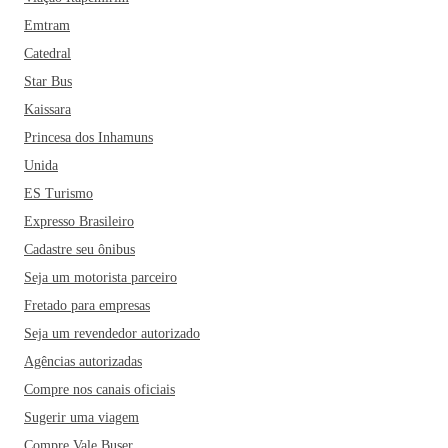
Emtram
Catedral
Star Bus
Kaissara
Princesa dos Inhamuns
Unida
ES Turismo
Expresso Brasileiro
Cadastre seu ônibus
Seja um motorista parceiro
Fretado para empresas
Seja um revendedor autorizado
Agências autorizadas
Compre nos canais oficiais
Sugerir uma viagem
Compre Vale Buser