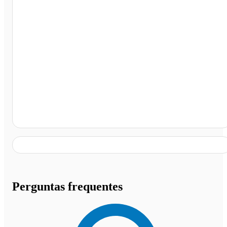
Lanchonete e Churrascaria Pampas Grill 3, Três
Corações - MG
Perguntas frequentes