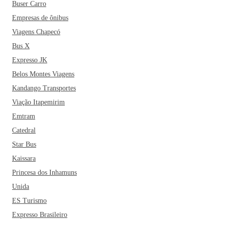
Buser Carro
Empresas de ônibus
Viagens Chapecó
Bus X
Expresso JK
Belos Montes Viagens
Kandango Transportes
Viação Itapemirim
Emtram
Catedral
Star Bus
Kaissara
Princesa dos Inhamuns
Unida
ES Turismo
Expresso Brasileiro