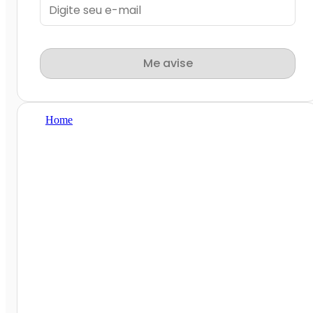
Me avise
Home