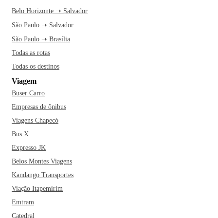
Belo Horizonte ➝ Salvador
São Paulo ➝ Salvador
São Paulo ➝ Brasília
Todas as rotas
Todas os destinos
Viagem
Buser Carro
Empresas de ônibus
Viagens Chapecó
Bus X
Expresso JK
Belos Montes Viagens
Kandango Transportes
Viação Itapemirim
Emtram
Catedral