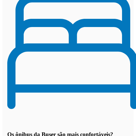
Os
ônibus da Buser são mais confortáveis
?