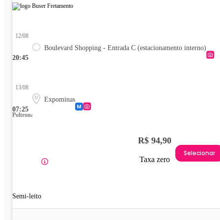
12/08
Boulevard Shopping - Entrada C (estacionamento interno)
20:45
13/08
Expominas
07:25
Poltrona
R$ 94,90
Selecionar
Taxa zero
Semi-leito