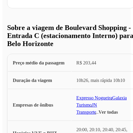
Sobre a viagem de Boulevard Shopping -
Entrada C (estacionamento Interno) par
Belo Horizonte
Preço médio da passagem
R$ 203,44
Duração da viagem
10h26, mais rápida 10h10
Expresso Nogueira
,
Galaxia
Empresas de ônibus
Turismo
,
JN
Transporte
,
...
Ver todas
20:00, 20:10, 20:40, 20:45,