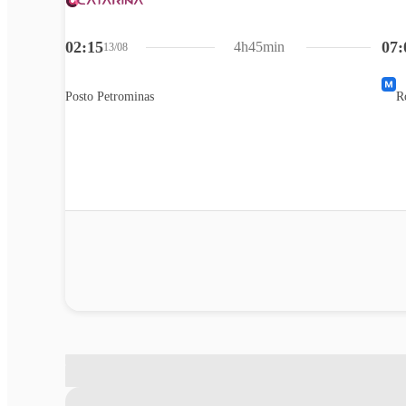
02:15
07:
4h45min
13/08
Posto Petrominas
R