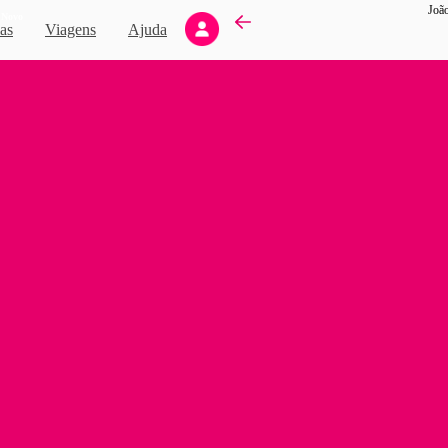
João
Novo
as
Viagens
Ajuda