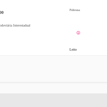
Poltrona
00
odoviária Interestadual
Leito