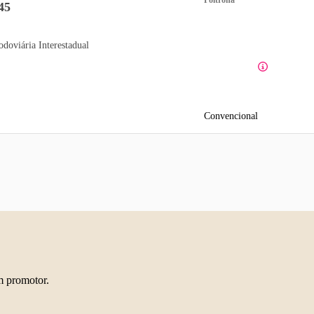
45
odoviária Interestadual
Convencional
m promotor.