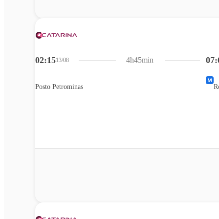
02:15
07:
4h45min
13/08
Posto Petrominas
R