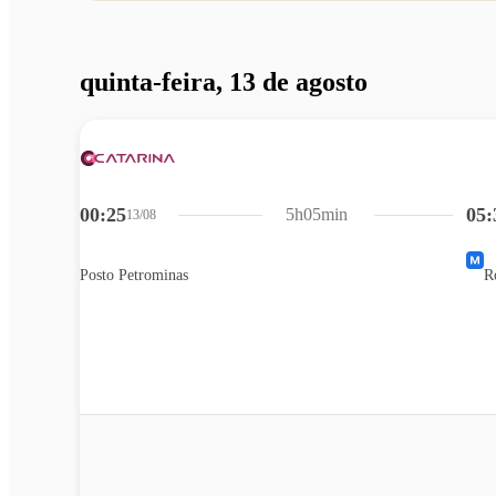
quinta-feira, 13 de agosto
00:25
05:
5h05min
13/08
Posto Petrominas
R