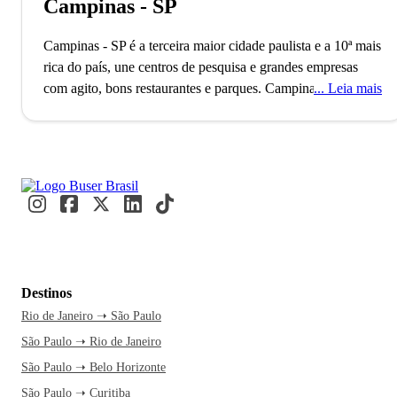
Campinas - SP
Campinas - SP é a terceira maior cidade paulista e a 10ª mais
rica do país, une centros de pesquisa e grandes empresas
com agito, bons restaurantes e parques.
Campinas,
Leia mais
responsável por cerca de 15% da produção científica
nacional, abriga universidades renomadas como a Unicamp.
Esse destaque coloca a cidade como o terceiro maior polo de
pesquisa e desenvolvimento do Brasil, atraindo grandes
empresas de tecnologia como IBM e Dell. Estudantes e
profissionais circulam diariamente entre laboratórios e
centros de inovação, impulsionando o avanço tecnológico.
A
viagem até Campinas é uma ótima oportunidade para
desfrutar de um passeio pela histórica Lagoa Taquaral. A
Destinos
passagem de ônibus pela Buser garante conforto e tempo
Rio de Janeiro ➝ São Paulo
livre para planejar cada detalhe. Com atendimento 24h e a
São Paulo ➝ Rio de Janeiro
facilidade de compra, você embarca com segurança e
tranquilidade. Ao chegar à rodoviária, a cidade já começa a
São Paulo ➝ Belo Horizonte
se revelar.
Alugue uma bike e pedale pela Lagoa do
São Paulo ➝ Curitiba