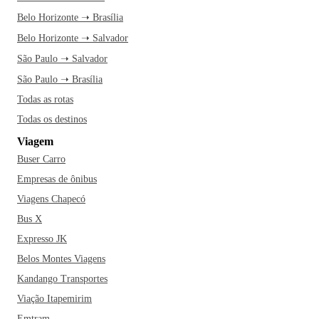
Taquaral, um lugar perfeito para relaxar e curtir a natureza.
Belo Horizonte ➝ Brasília
Depois, pegue a Maria Fumaça e entre em um passeio
Belo Horizonte ➝ Salvador
histórico que te leva de volta ao tempo das novelas. À noite,
São Paulo ➝ Salvador
vá até o Cambuí e escolha um barzinho para começar a noite
com os amigos. Ficou animado? Então faça as malas e
São Paulo ➝ Brasília
venha curtir Campinas!
Todas as rotas
Todas os destinos
Viagem
Buser Carro
Empresas de ônibus
Viagens Chapecó
Bus X
Expresso JK
Belos Montes Viagens
Kandango Transportes
Viação Itapemirim
Emtram