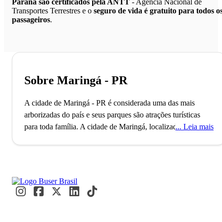
Paraná são certificados pela ANTT
- Agência Nacional de
Transportes Terrestres e o
seguro de vida é gratuito para todos o
passageiros
.
Sobre Maringá - PR
A cidade de Maringá - PR é considerada uma das mais
arborizadas do país e seus parques são atrações turísticas
para toda família.
A cidade de Maringá, localizada no estado
Leia mais
do Paraná, conta com mais de 400 mil habitantes e é
considerada uma das mais arborizadas e limpas do país. O
município é famoso por oferecer excelente qualidade de vida
aos seus habitantes e também por ser o terceiro maior do
estado em número de moradores. A origem de Maringá deu-
se no fim do século 20 e o nome da cidade foi inspirado,
curiosamente, numa canção de Joubert de Carvalho.