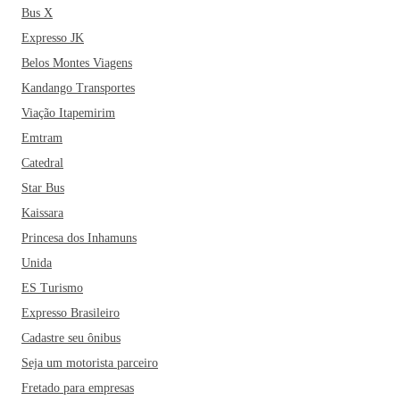
planejando a sua viagem pra lá, não deixe de incluir na rota
Bus X
o Mercadão de Maringá, verdadeira fonte de sabores e
Expresso JK
culinária típica e o Teatro Calil Haddad. Aproveite para
Belos Montes Viagens
curtir um fim de semana no Solar das Águas Quentes e dê
Kandango Transportes
uma passadinha na Mesquita de Maringá. Você não vai se
arrepender!
Viação Itapemirim
Emtram
Catedral
Star Bus
Kaissara
Princesa dos Inhamuns
Unida
ES Turismo
Expresso Brasileiro
Cadastre seu ônibus
Seja um motorista parceiro
Fretado para empresas