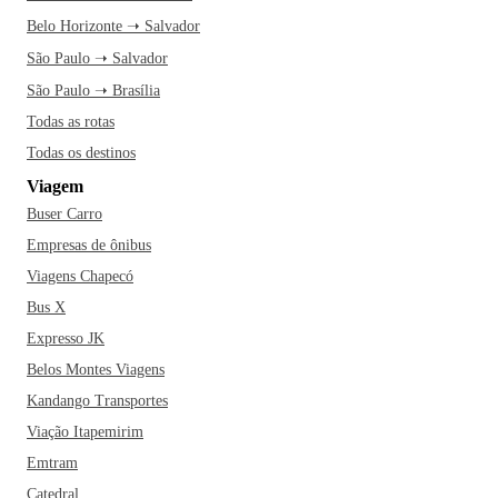
Belo Horizonte ➝ Salvador
São Paulo ➝ Salvador
São Paulo ➝ Brasília
Todas as rotas
Todas os destinos
Viagem
Buser Carro
Empresas de ônibus
Viagens Chapecó
Bus X
Expresso JK
Belos Montes Viagens
Kandango Transportes
Viação Itapemirim
Emtram
Catedral