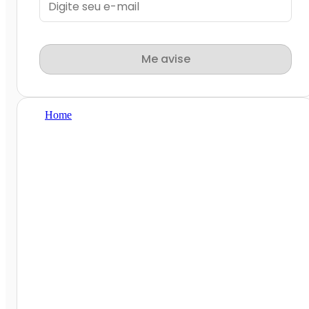
Me avise
Home