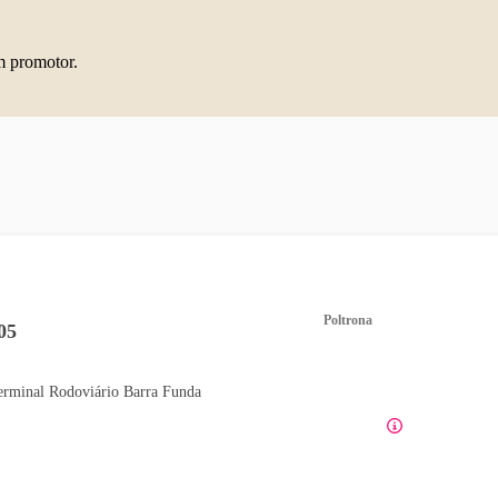
m promotor.
Poltrona
05
erminal Rodoviário Barra Funda