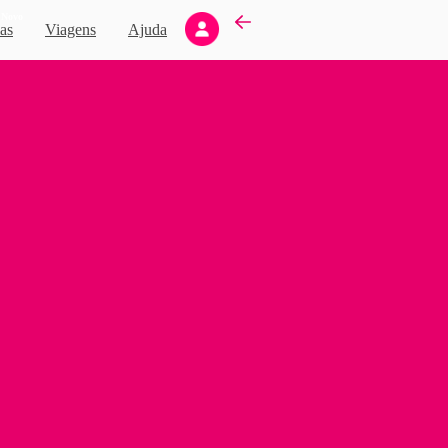
Novo
as
Viagens
Ajuda