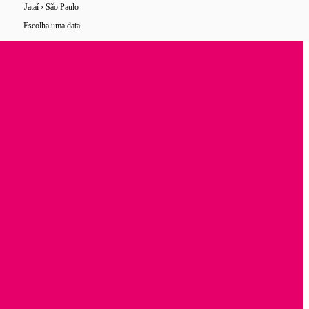
Jataí › São Paulo
6 horários
de ônibus encontrados
Escolha uma data