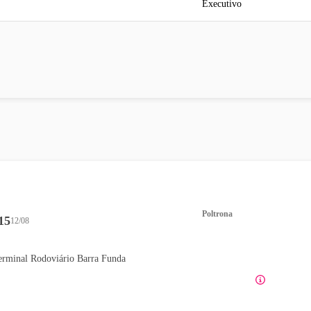
Executivo
Poltrona
15
12/08
erminal Rodoviário Barra Funda