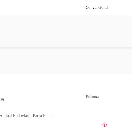
Convencional
Poltrona
05
erminal Rodoviário Barra Funda