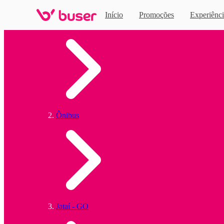
Início
Promoções
Experiênci
Home
Ônibus
Jataí - GO