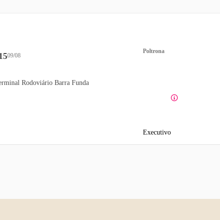
Poltrona
15
09/08
erminal Rodoviário Barra Funda
Executivo