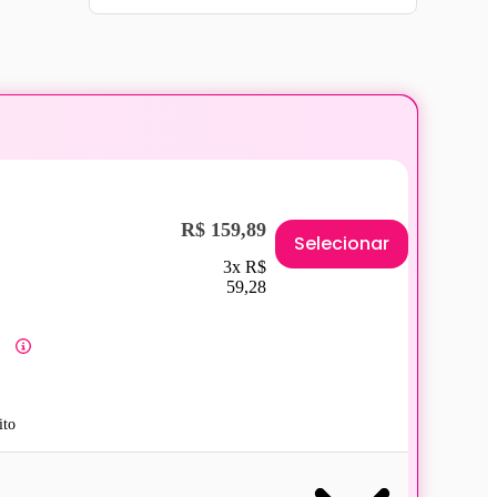
R$ 159,89
Selecionar
3x R$
59,28
ito