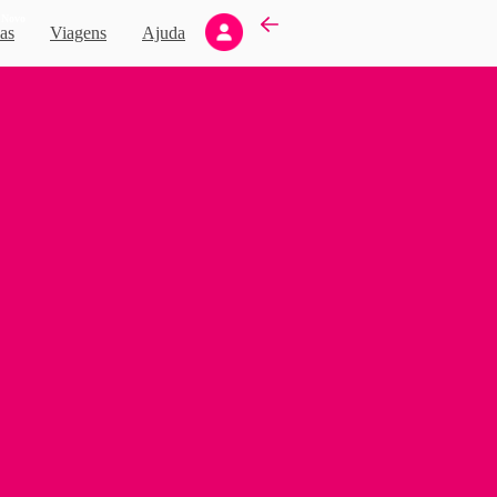
Novo
as
Viagens
Ajuda