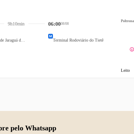
Poltrona
06:00
9h10min
08/08
Terminal Rodoviário de Jaraguá do Sul
Terminal Rodoviário do Tietê
Leito
re pelo Whatsapp