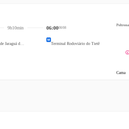
Poltrona
06:00
9h10min
08/08
Terminal Rodoviário de Jaraguá do Sul
Terminal Rodoviário do Tietê
Cama