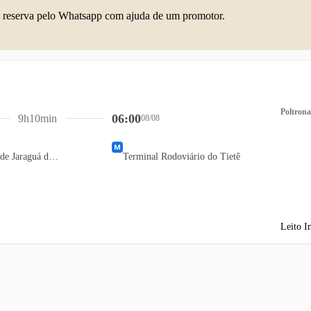
 reserva pelo Whatsapp com ajuda de um promotor.
Poltrona
06:00
9h10min
08/08
Terminal Rodoviário de Jaraguá do Sul
Terminal Rodoviário do Tietê
Leito I