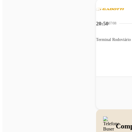
20:50
07/08
Comp