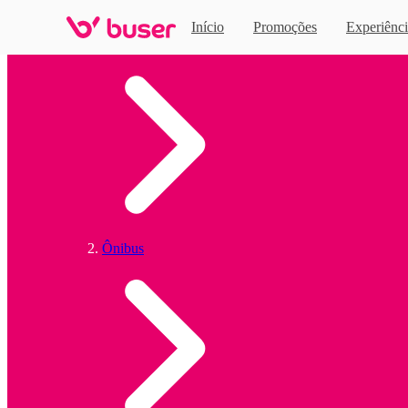
Início
Promoções
Experiênci
Home
Ônibus