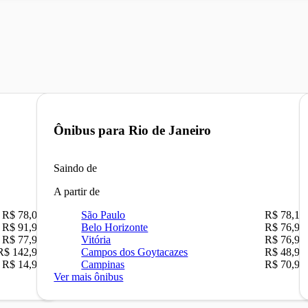
Ônibus para
Rio de Janeiro
Saindo de
A partir de
R$ 78,02
São Paulo
R$ 78,16
R$ 91,90
Belo Horizonte
R$ 76,90
R$ 77,90
Vitória
R$ 76,90
R$ 142,90
Campos dos Goytacazes
R$ 48,90
R$ 14,90
Campinas
R$ 70,90
Ver mais ônibus