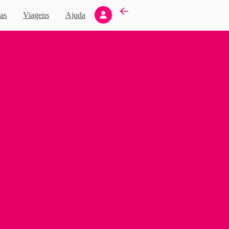
Novo
as
Viagens
Ajuda