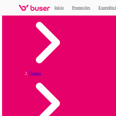
Início
Promoções
Experiênci
Home
Ônibus