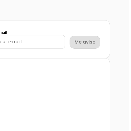
email
Me avise