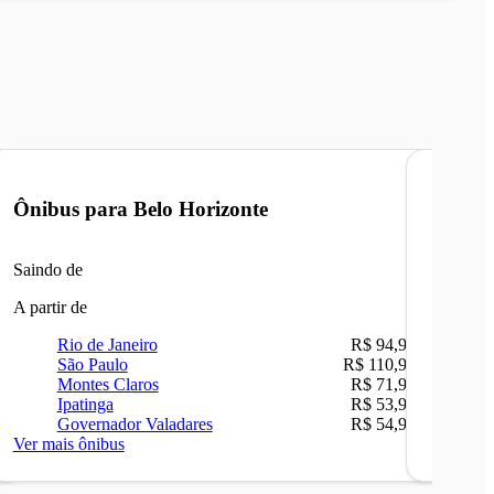
Ônibus para
Belo Horizonte
Ônibu
Saindo de
Saindo 
A partir de
A partir 
Rio de Janeiro
R$ 94,90
Ri
São Paulo
R$ 110,90
Be
Montes Claros
R$ 71,90
Sã
Ipatinga
R$ 53,90
Ip
Governador Valadares
R$ 54,90
Ca
Ver mais ônibus
Ver mais